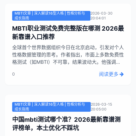
据荣格八维理论构建的优质测试入口。...
MBTI文章 | 深入解读16型人格 | 性格分析与
2026-03-30
成长指南
20:04:01
MBTI职业测试免费完整版在哪测 2026最
新靠谱入口推荐
全球首个世界数据组织今日在北京启动，引发对个人
性格数据管理的思考。作者指出，市面上多数免费性
格测试（如MBTI）不可靠，结果波动大。他强调免
费版测试更准确，因为它们通过“常模共建”收集数据
阅读更多
0
优化算法，实现数据提供者与平台的双赢，而付费测
试则缺乏这种机制。...
MBTI文章 | 深入解读16型人格 | 性格分析与
2026-03-15
成长指南
20:05:00
中国mbti测试哪个准？2026最新靠谱测
评榜单，本土优化不踩坑