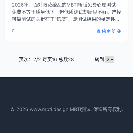
2026年，面对眼花缭乱的MBTI新版免费心理测试，
免费不等于质量低下，但低质测试却屡见不鲜。选择
可靠测试的关键在于“信度”，即测试结果的稳定性和
准确性。真正值得信赖的测试通常包含60题甚至更
阅读更多
0
多，通过“题目冗余度”降低偶然误差。花哨页面和过
少题目（如二三十道）的测试不可靠，它们不如星座
判断科学。可靠测试如同稳...
页次：2/2 每页16 总数28
转到:
© 2026 www.mbti.design|MBTI测试. 保留所有权利.