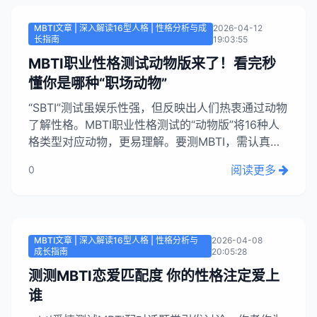
MBTI文章 | 深入解读16型人格 | 性格分析与成
2026-04-12
长指南
19:03:55
MBTI职业性格测试动物版来了！看完秒
懂你是哪种“职场动物”
“SBTI”测试虽娱乐性强，但反映出人们热衷通过动物
了解性格。MBTI职业性格测试的“动物版”将16种人
格类型对应动物，更易理解。要测MBTI，需认真完
成93题，而非随意测娱乐版。免费版仅得字母，付
阅读更多
0
费（9.9-199元）可获完整报告和动物身份。也可用
对照表，但题目越多越准确。文章列举了部分MBTI
动物对照...
MBTI文章 | 深入解读16型人格 | 性格分析与
2026-04-08
成长指南
20:05:28
测测MBTI恋爱匹配度 你的性格注定爱上
谁