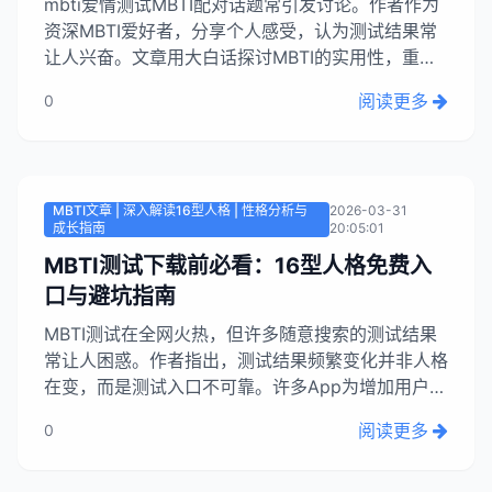
mbti爱情测试MBTI配对话题常引发讨论。作者作为
资深MBTI爱好者，分享个人感受，认为测试结果常
让人兴奋。文章用大白话探讨MBTI的实用性，重点
分析E人与I人恋爱时的矛盾，如E人热爱社交、I人喜
阅读更多
0
欢独处，导致双方在出行安排上产生分歧。作者指
出，这种差异源于充电方式的区别，而非感情问
题。...
MBTI文章 | 深入解读16型人格 | 性格分析与
2026-03-31
成长指南
20:05:01
MBTI测试下载前必看：16型人格免费入
口与避坑指南
MBTI测试在全网火热，但许多随意搜索的测试结果
常让人困惑。作者指出，测试结果频繁变化并非人格
在变，而是测试入口不可靠。许多App为增加用户停
留时间，使用胡乱编造的题目，无法准确反映认知偏
阅读更多
0
好。真正的MBTI测试基于荣格理论，衡量稳定的人
格特质，而非临时情绪。要获得准确结果，需选择依