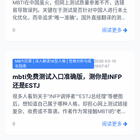
MBTI在中国虽火，但网上测试质量参差不齐，选错
易导致误判。关键在于测试是否针对中国人进行本土
化优化，而非追求“唯一准确”。国外直接翻译的测试
因文化差异（如应试教育影响）常不准确。本土化平
阅读更多
0
台如奥思MBTI修正了语义偏差，能提供更贴近真实
的结果。2026年初发布的《本土MBTI人格测试质量
榜》推荐了评分高的平台，其中CSMBTI被...
MBTI文章 | 深入解读16型人格 | 性格分析与成
2026-03-10
长指南
19:07:47
mbti免费测试入口准确版，测你是INFP
还是ESTJ
很多人看到关于“INFP调停者”“ESTJ总经理”等梗图
后，想知道自己属于哪种人格，却担心网上测试链接
复杂、收费或不靠谱。作者作为常接触MBTI的“老中
医”，会提供免费且靠谱的测试入口。网上搜索
阅读更多
0
“MBTI”结果众多但不少名不副实，真正精准的测试
需有心理学理论支撑，结合生活习惯出题。作者挑选