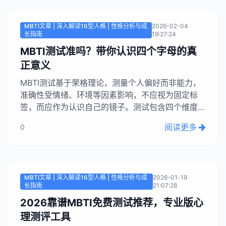
效度高，被用于职业咨询和招聘，但并非...
MBTI文章 | 深入解读16型人格 | 性格分析与成
2026-02-04
长指南
19:27:24
MBTI测试准吗？带你认识四个字母的真
正意义
MBTI测试基于荣格理论，测量个人偏好而非能力，
准确性受情绪、环境等因素影响，不应视为固定标
签，而应作为认识自己的镜子。测试包含四个维度：
能量来源（E外向/I内向）、认知方式（S实际/N直
阅读更多
0
觉）、决策风格（T理性/F感性）和生活态度（J计
划/P随性）。理解这些维度有助于避开误区，发掘测
试的实用价值。...
MBTI文章 | 深入解读16型人格 | 性格分析与成
2026-01-19
长指南
21:07:28
2026靠谱MBTI免费测试推荐，专业版心
理测评工具