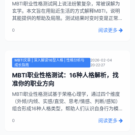
MBTI职业性格测试网上说法纷繁复杂，常被误解为
玄学。本文旨在用贴近生活的方式解释MBTI，说明
其能提供的帮助及局限。测试结果时变时变是正常现
象，尤其对20多岁、心智仍在发展的人而言，性格
阅读更多
0
会随生活经历（如工作压力、情感状态）而变化。
MBTI并非绝对固定，而是反映个体在不同情境下的
倾向。...
MBTI文章 | 深入解读16型人格 | 性格分析与
2026-02-04
成长指南
20:22:27
MBTI职业性格测试：16种人格解析，找
准你的职业方向
MBTI职业性格测试基于荣格心理学，通过四个维度
（外倾/内倾、实感/直觉、思考/情感、判断/感知）
组合形成16种人格类型，帮助人们认识自身行为模
式和职业偏好，发掘天赋与潜力。例如，INTJ适合
阅读更多
0
分析师，ESFP适合销售。测试结果准确度取决于测
试者的诚实和状态，需以自然反应为准。MBTI虽信