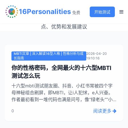
MBTI文章列表
16Personalities
开始测试
免费
探索人格类型的深度内容，了解不同MBTI类型的特
点、优势和发展建议
MBTI文章 | 深入解读16型人格 | 性格分析与成
2026-04-20
长指南
19:10:16
你的性格密码，全网最火的十六型MBTI
测试怎么玩
十六型mbti测试朋友圈、抖音、小红书常被四个字
母神秘组合刷屏，即MBTI，让i人犯怵，e人兴奋。
作者最初看到一堆代码也满是问号，像“绿老头”“小
蝴蝶”等，不明白其是否靠谱，为何有人测完说“是我
阅读更多
0
本人”。作者作为长期沉浸心理学模型的人，将陪大
家探讨如何看待、玩MBTI以及该信到何种程度。前
几天SBTI测试半夜刷屏...