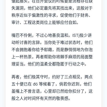
皱起眉头，在召开会议的时候要是流程存在缺
失漏洞，他们必定最先将其找出来，这般对于
秩序近似于偏激性的寻求，促使他们于财务、
审计、工程这类岗位上能够应付自如。
嘴巴不伶俐，不过心地善良温和。ISTj极少讲
动听讨喜的言辞。当你处于难过状态时，他们
不会拥抱着你给予慰藉，而是静悄悄地为你泡
上一杯热茶，再者帮助你将棘手麻烦的局面整
理妥当。他们的温柔全都隐匿于行动之中。
再者，他们极其守时，约好了三点相见，两点
五十便已在 đó 等候着了，倘若你迟到，他们
虽嘴上不曾言语，心里却已然给你扣分了，这
般之人对时间怀有天然的敬畏感。