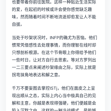
也要带着你前往医院。这样一种贴近生活实际
的爱，在起初的时候或许会使你感觉缺乏趣
味，然而随着时间不断地流逝却愈发让人不能
自拔。
当处于吵架状况时，INFP的确尤为苦恼。他们
惯常凭借感性去处理事情，而你理智在线时却
只想剖析根源。在这个节骨眼上你得给予他们
一些时日，让对方自行去思索。等对方罗列出
一二三要点来阐述吵架缘由之际，实际上就是
拐弯抹角地表达和解之意。
千万不要妄图去掌控ISTj，他们在面皮之上呈
现出顺从之态，实际上内心当中极具自己的见
解和主意，你越是表现得强硬，他们便越是会
陷入沉默之中，这样的一种冷战模式，是能够