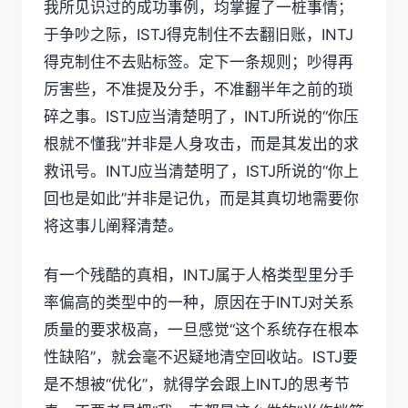
我所见识过的成功事例，均掌握了一桩事情；
于争吵之际，ISTJ得克制住不去翻旧账，INTJ
得克制住不去贴标签。定下一条规则；吵得再
厉害些，不准提及分手，不准翻半年之前的琐
碎之事。ISTJ应当清楚明了，INTJ所说的“你压
根就不懂我”并非是人身攻击，而是其发出的求
救讯号。INTJ应当清楚明了，ISTJ所说的“你上
回也是如此”并非是记仇，而是其真切地需要你
将这事儿阐释清楚。
有一个残酷的真相，INTJ属于人格类型里分手
率偏高的类型中的一种，原因在于INTJ对关系
质量的要求极高，一旦感觉“这个系统存在根本
性缺陷”，就会毫不迟疑地清空回收站。ISTJ要
是不想被“优化”，就得学会跟上INTJ的思考节