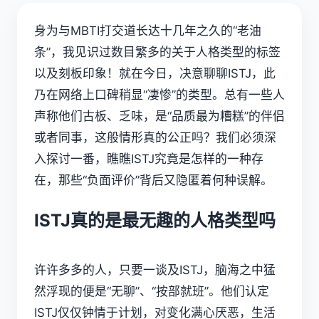
身为与
MBTI
打交道长达十几年之久的“老油
条”，我见识过数目繁多的关于人格类型的标签
以及刻板印象！就在今日，决意聊聊
ISTJ
，此
乃在网络上口碑稍显“凄惨”的类型。总有一些人
声称他们古板、乏味，是“品质最为糟糕”的伴侣
或者同事，这般情形真的公正吗？我们必须深
入探讨一番，瞧瞧ISTJ究竟是怎样的一种存
在，那些“负面评价”背后又隐匿着何种误解。
ISTJ真的是最无趣的人格类型吗
许许多多的人，只要一谈及ISTJ，脑海之中猛
然浮现的便是“无聊”、“按部就班”。他们认定
ISTJ仅仅钟情于计划，对变化满心厌恶，生活