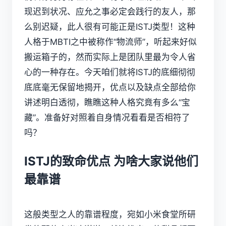
现迟到状况、应允之事必定会践行的友人，那
么别迟疑，此人很有可能正是
ISTJ
类型！这种
人格于
MBTI
之中被称作“物流师”，听起来好似
搬运箱子的，然而实际上是团队里最为令人省
心的一种存在。今天咱们就将ISTJ的底细彻彻
底底毫无保留地揭开，优点以及缺点全部给你
讲述明白透彻，瞧瞧这种人格究竟有多么“宝
藏”。准备好对照着自身情况看看是否相符了
吗？
ISTJ的致命优点 为啥大家说他们
最靠谱
这般类型之人的靠谱程度，宛如小米食堂所研