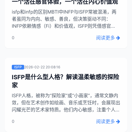
一个活在感官体验，一个活在内心价值观
isfp和infp的区别MBTI中INFP与ISFP常被混淆，两
者虽同为内向、敏感、善良，但决策驱动不同：
INFP依赖情感（Fi）和价值观，ISFP则凭借感官
（Se）关注体验。INFP优先评判是否符合内心准
阅读更多
0
则，沉浸于精神世界，如对春晚机器人表演产生深刻
感慨；ISFP则更注重现实感官体验。明确这点有助
于自我认知，避免误判。...
ISFP
2026-02-22 20:08:16
ISFP是什么型人格？解读温柔敏感的探险
家
ISFP人格，被称为“探险家”或“小画家”，通常文静内
敛，但在艺术创作如绘画、音乐或烹饪时，会展现出
闪耀光芒的艺术家特质。他们内心敏感，注重个人感
受和体验，活在当下，不太喜欢说教，更信奉直觉和
阅读更多
0
情感。虽然科技发展迅速，但ISFP所蕴含的灵性、
情感和直觉创造力，是AI永远无法复制的珍贵宝藏，