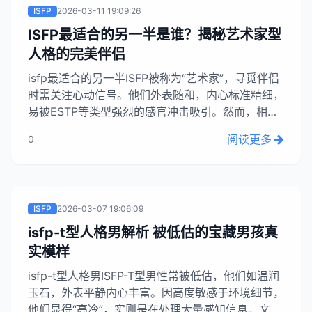
ISFP
2026-03-11 19:09:26
ISFP最适合的另一半是谁？揭秘艺术家型
人格的完美伴侣
isfp最适合的另一半ISFP被称为“艺术家”，寻觅伴侣
时需关注心动信号。他们外表随和，内心标准精细，
易被ESTP等类型强烈的感官冲击吸引。然而，相处
后发现过日子与看戏不同。文章强调结合观察和新
阅读更多
0
闻，而非空洞理论，为ISFP提供实际建议，帮助他
们找到甜蜜长久的伴侣。...
ISFP
2026-03-07 19:06:09
isfp-t型人格男解析 被低估的宝藏男孩真
实模样
isfp-t型人格男ISFP-T型男性常被低估，他们如温润
玉石，外表平静内心丰富。因高度敏感于环境细节，
他们显得“高冷”，实则是在处理大量感知信息。文章