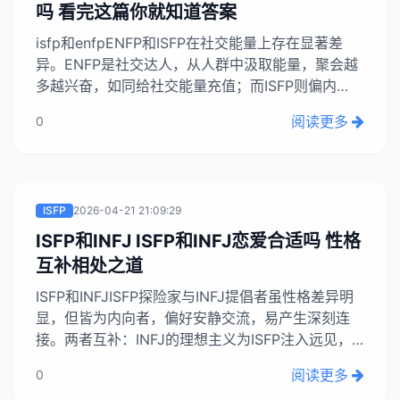
吗 看完这篇你就知道答案
isfp和enfpENFP和ISFP在社交能量上存在显著差
异。ENFP是社交达人，从人群中汲取能量，聚会越
多越兴奋，如同给社交能量充值；而ISFP则偏内
向，社交后需要独处恢复，独处是他们的充电方式。
阅读更多
0
这种差异体现了不同人格对社交和孤独的不同态度，
理解这些有助于认识身边的朋友或喜欢的人。...
ISFP
2026-04-21 21:09:29
ISFP和INFJ ISFP和INFJ恋爱合适吗 性格
互补相处之道
ISFP和INFJISFP探险家与INFJ提倡者虽性格差异明
显，但皆为内向者，偏好安静交流，易产生深刻连
接。两者互补：INFJ的理想主义为ISFP注入远见，
ISFP的随性与浪漫则让INFJ体验当下。这种组合能
阅读更多
0
相互打开新世界，但需注意相处中可能出现的矛