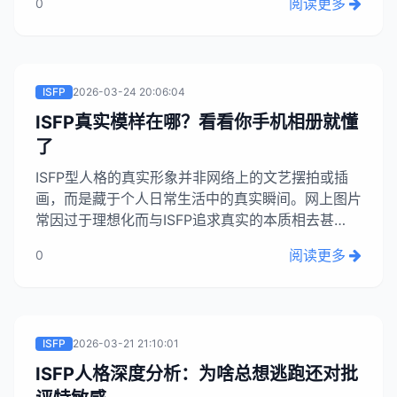
阅读更多
0
这种内在的感知力和行动力是他们的宝贵财富，不应
被视为缺点。...
ISFP
2026-03-24 20:06:04
ISFP真实模样在哪？看看你手机相册就懂
了
ISFP型人格的真实形象并非网络上的文艺摆拍或插
画，而是藏于个人日常生活中的真实瞬间。网上图片
常因过于理想化而与ISFP追求真实的本质相去甚
远，我们厌烦被定义，更注重当下的感受。真正的
阅读更多
0
ISFP形象，可能只是你手机相册里的一张云彩照
片，或是一次简单的家居更换，这些瞬间更能体现我
们真实而动人的状态。...
ISFP
2026-03-21 21:10:01
ISFP人格深度分析：为啥总想逃跑还对批