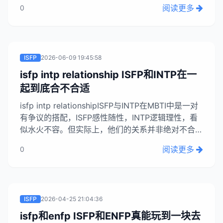
“静音模式”的伴侣，才是真爱。他们害怕被强迫解释
阅读更多
0
自己，在发呆、听歌或专注活动时，是在进行内心思
考。过于热情的伴侣会让ISFP感到崩溃，因为他们
需要理解和空间。...
ISFP
2026-06-09 19:45:58
isfp intp relationship ISFP和INTP在一
起到底合不合适
isfp intp relationshipISFP与INTP在MBTI中是一对
有争议的搭配，ISFP感性随性，INTP逻辑理性，看
似水火不容。但实际上，他们的关系并非绝对不合。
观察发现，有的ISFP和INTP情侣相处融洽，有的则
阅读更多
0
充满矛盾。关键在于双方是否能够互相理解。ISFP
的生活如水彩画般随性，而INTP则像拆解玩具的孩
子般分析一切。日常沟通中，ISFP期待情感回应...
ISFP
2026-04-25 21:04:36
isfp和enfp ISFP和ENFP真能玩到一块去