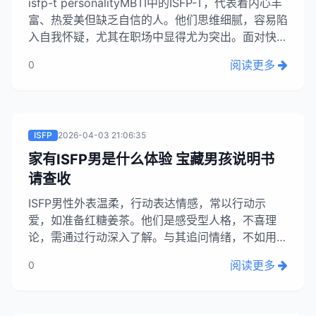
isfp-t personalityMBTI中的ISFP-T，代表着内心丰
富、热爱美但缺乏自信的人。他们思维细腻，容易陷
入自我怀疑，尤其在职场中显得尤为突出。面对快节
奏的工作环境，他们常因过度纠结细节而落后于人。
阅读更多
0
这种特质并非缺陷，而是ISFP-T真诚面对现实的体
现。...
ISFP
2026-04-03 21:06:35
家有ISFP男是什么体验 宝藏男孩说明书
请查收
ISFP男性外表温柔，行动表达情感，常以行动示
爱，如准备红糖姜茶。他们是感受型人格，不喜理
论，需通过行动深入了解。与其追问情绪，不如用实
际行动陪伴，如递奶茶或陪看治愈电影。理解并尊重
阅读更多
0
他们的感受型特质，用真诚行动建立联系，才能真正
走进他们的内心。...