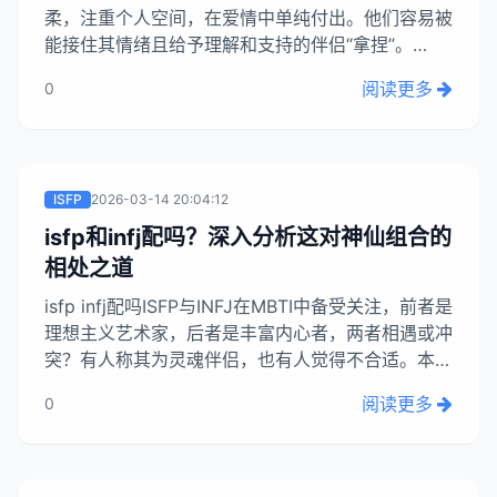
柔，注重个人空间，在爱情中单纯付出。他们容易被
能接住其情绪且给予理解和支持的伴侣“拿捏”。
ENFJ和INFJ（主人公/引路人）这类人格似乎特别适
阅读更多
0
合ISFP，能够理解并回应他们的情感需求，同时尊
重他们的独立空间，是理想的选择。...
ISFP
2026-03-14 20:04:12
isfp和infj配吗？深入分析这对神仙组合的
相处之道
isfp infj配吗ISFP与INFJ在MBTI中备受关注，前者是
理想主义艺术家，后者是丰富内心者，两者相遇或冲
突？有人称其为灵魂伴侣，也有人觉得不合适。本文
从实际角度探讨两者相处方式，指出INFJ能给予情
阅读更多
0
感支持，ISFP则包容且乐于分享生活，对疲惫的
INFJ是舒适的朋友关系。这种无条件的接纳对INFJ
尤为重要。...