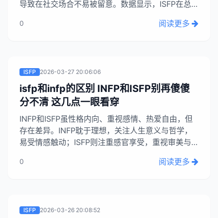
导致在社交场合不易被留意。数据显示，ISFP在总
人口中占8.8%，女性比例高达57%。她们常因安
阅读更多
0
静、不主动表现而在职场等场合显得尤为突出，但这
也正是她们隐藏自我的方式。因此，我们感觉ISFP
女生稀少，实则是她们太过“佛系”，善于藏匿。...
ISFP
2026-03-27 20:06:06
isfp和infp的区别 INFP和ISFP别再傻傻
分不清 这几点一眼看穿
INFP和ISFP虽性格内向、重视感情、热爱自由，但
存在差异。INFP耽于理想，关注人生意义与哲学，
易受情感触动；ISFP则注重感官享受，重视审美与
当下体验，理想需先让眼睛感到舒适。社交中，
阅读更多
0
INFP内心戏丰富，而ISFP更注重实际感受。两者理
想与现实、社交方式各有侧重。...
ISFP
2026-03-26 20:08:52