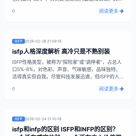
将剖析这类“小画家”的生活方式及其在动荡世界中的
阅读更多
0
表现，揭示他们并非难以接近，而是沉浸于内心世
界。...
ISFP
2026-02-28 21:08:18
isfp人格深度解析 高冷只是不熟别装
ISFP性格类型，被称为“探险家”或“调停者”，占总人
口5%-8%，对色彩、声音、气味敏感，品味独特，
活得真实但自我。尽管科技发展迅速，但ISFP的人
文气息与审美将愈发珍贵，因为代码无法编写晚霞带
阅读更多
0
来的悸动。ISFP常被误解为高冷，实则并非如此。...
ISFP
2026-02-24 21:10:18
isfp和infp的区别 ISFP和INFP的区别？