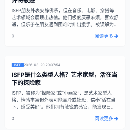
评特敏感
ISFP朋友外表安静佛系，但在音乐、电影、穿搭等
艺术领域会展现出热情。他们极度厌恶麻烦，喜欢舒
适，但乐于在朋友遇到困难时伸出援手。被误解为高
冷不合群，实则是内向者社交后需要独处“回血”，而
阅读更多
0
非不喜欢社交，更享受与知心好友的安静相处。他们
对批评敏感，会反复琢磨他人话语的含义。...
ISFP
2026-03-20 20:07:54
ISFP是什么类型人格？艺术家型，活在当
下的探险家
ISFP，被称为“探险家”或“小画家”，是艺术家型人
格，情感丰富但外表可能高冷或社恐，信奉“活在当
下，感受美好”。他们拥有敏锐的感官，能发现日常
之美，对色彩、声音、味道敏感，故多从事艺术、设
阅读更多
0
计、美食等领域。ISFP内心有坚定的价值观，不容
触碰，且极度厌恶冲突。...