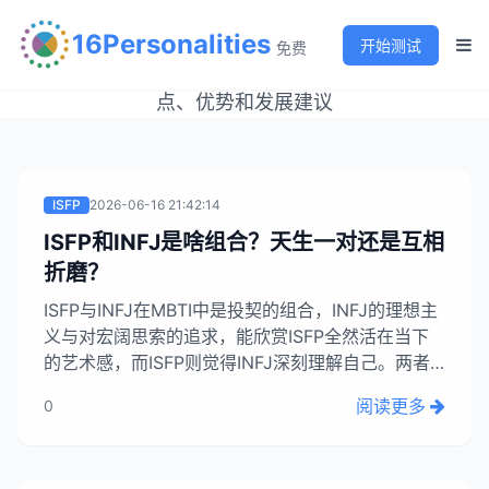
MBTI文章列表
16Personalities
开始测试
免费
探索人格类型的深度内容，了解不同MBTI类型的特
点、优势和发展建议
ISFP
2026-06-16 21:42:14
ISFP和INFJ是啥组合？天生一对还是互相
折磨？
ISFP与INFJ在MBTI中是投契的组合，INFJ的理想主
义与对宏阔思索的追求，能欣赏ISFP全然活在当下
的艺术感，而ISFP则觉得INFJ深刻理解自己。两者
能从对方身上获得平衡，INFJ被ISFP的阳光拉出抽
阅读更多
0
象思索，ISFP则享受被深刻理解的畅快感。...