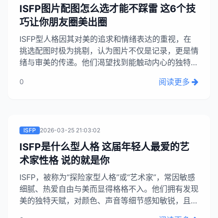
ISFP图片配图怎么选才能不踩雷 这6个技
巧让你朋友圈美出圈
ISFP型人格因其对美的追求和情绪表达的重视，在
挑选配图时极为挑剔，认为图片不仅是记录，更是情
绪与审美的传递。他们渴望找到能触动内心的独特图
片，而非千篇一律的网红打卡照。文章强调图片是
阅读更多
0
ISFP的“情绪自画像”，并建议他们寻找不按常规出
牌、能表达内心戏的宝藏配图，以找到那张令人“一
眼万年”的本命照片。...
ISFP
2026-03-25 21:03:02
ISFP是什么型人格 这届年轻人最爱的艺
术家性格 说的就是你
ISFP，被称为“探险家型人格”或“艺术家”，常因敏感
细腻、热爱自由与美而显得格格不入。他们拥有发现
美的独特天赋，对颜色、声音等细节感知敏锐，且共
情能力极强，能敏锐察觉他人情绪并默默提供支持。