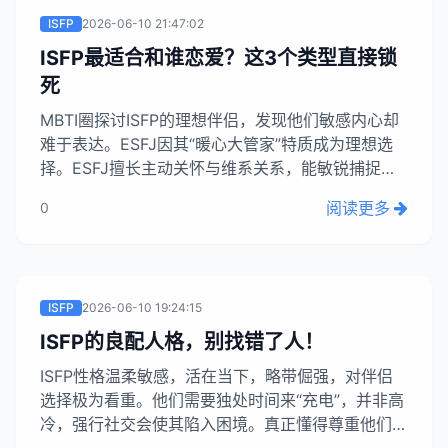
ISFP
2026-06-10 21:47:02
ISFP最适合和谁恋爱？这3个类型直接锁
死
MBTI圈探讨ISFP的理想伴侣，发现他们敏感内心却
难于表达。ESFJ因其“暖心大管家”特质成为理想选
择。ESFJ擅长主动关怀与维系关系，能敏锐捕捉并
回应ISFP的情绪需求，无需多言，通过行动如送奶
阅读更多
0
茶、陪伴等方式，给予ISFP至关重要的情感支持与
舒适感，有效缓解其内心痛苦。...
ISFP
2026-06-10 19:24:15
ISFP的良配人格，别找错了人！
ISFP性格温柔敏感，活在当下，略带倔强，对伴侣
选择极为看重。他们需要独处时间来“充电”，并非高
冷，强行社交会使其陷入困境。真正懂得尊重他们