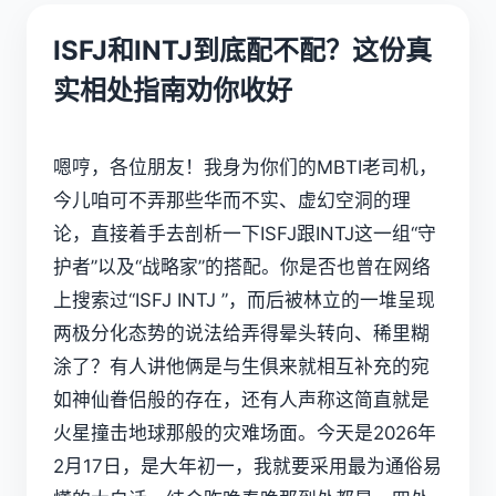
ISFJ和INTJ到底配不配？这份真
实相处指南劝你收好
嗯哼，各位朋友！我身为你们的
MBTI
老司机，
今儿咱可不弄那些华而不实、虚幻空洞的理
论，直接着手去剖析一下ISFJ跟INTJ这一组“守
护者”以及“战略家”的搭配。你是否也曾在网络
上搜索过“ISFJ INTJ ”，而后被林立的一堆呈现
两极分化态势的说法给弄得晕头转向、稀里糊
涂了？有人讲他俩是与生俱来就相互补充的宛
如神仙眷侣般的存在，还有人声称这简直就是
火星撞击地球那般的灾难场面。今天是2026年
2月17日，是大年初一，我就要采用最为通俗易