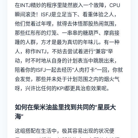
在INTJ精妙的程序里陡然嵌入一个故障，CPU
瞬间滚烫！ISFJ是立足当下、看重体验之人，
他们觉着过年哩，就得去体悟那股热闹氛围，
那些红彤彤的灯笼、一串串的糖葫芦、摩肩接
踵的人群，方才是最为真切的年味儿。有一种
人，称作INTJ，不妨去尝试着进行“兼容”举
动，时不时地从自身的计划表当中跳脱出来，
陪着你的ISFJ一起去经历“人肉打卡”一回，你就
会发觉，那些并未处于计划范围之内的烟火气
呀，兴许比任何的KPI都更具治愈效果呢。
如何在柴米油盐里找到共同的“星辰大
海”
这组搭配在生活中，极其容易出现的状况便