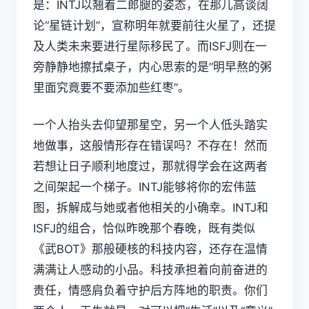
是：INTJ以翘着二郎腿的姿态，在那儿高谈阔
论“星链计划”，宣称明年就要前往火星了，还提
及人类未来要进行星际移民了。而ISFJ则在一
旁静静地擦拭桌子，内心思索的是“明早熬的粥
里面究竟要不要添加些红枣”。
一个人抬头去仰望那星空，另一个人低头踏实
地做事，这般情形存在错误吗？不存在！然而
若想让日子顺利地度过，那就得学会在这两者
之间架起一个梯子。INTJ能够将你的宏伟蓝
图，拆解成与她或者他相关的小确幸。INTJ和
ISFJ的组合，恰似昨晚那个春晚，既有类似
《武BOT》那般硬核的科技内容，还存在温情
满满让人感动的小品。科技承担着向前奋进的
责任，情感肩负着守护后方阵地的职责。你们