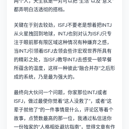
两个人，天生就是一对可以把“生活”以及“意义”
都弄明白活透彻的搭档。
关键在于别去较劲，ISFJ不要老是想着把INTJ
从火星拽回到地球，INTJ也别对认为ISFJ只专
注于眼前那有限区域这种情况有种嫌弃之感，
当INTJ引领着ISFJ去领会些许宏观世界所具有
的精彩之处，当ISFJ教导INTJ去感受一顿早餐
所蕴含的温度，这样一种彼此“融合并存”之后形
成的系统，乃是最为强大的。
最终向大伙问一个问题，你家那位INTJ或者
ISFJ，做过最使你觉着“这人没救了”，或者“这
辈子就他了”的一件事情是什么，评论区等着个
故事，点赞数最高的那一位，我通过私信送你
一份独家的“人格相处避坑指南”，觉得文章有作