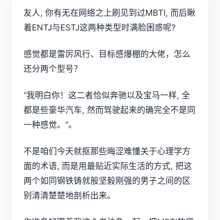
友人, 你有无在网络之上刷见到过
MBTI
, 而后瞅
着
ENTJ
与
ESTJ
这两种类型时满脸困惑呢?
感觉都是雷厉风行、目标感爆棚的大佬，怎么
还分两个型号？
“我明白你！这二者恰似奔驰以及宝马一样, 全
都是些豪华汽车, 然而驾驶起来的确完全不是同
一种感觉。”。
不是咱们今天就抠那些晦涩难懂关于心理学方
面的术语, 而是用最贴近实际生活的方式, 把这
两个如同钢铁铸就般坚毅刚强的男子之间的区
别清清楚楚地剖析出来。